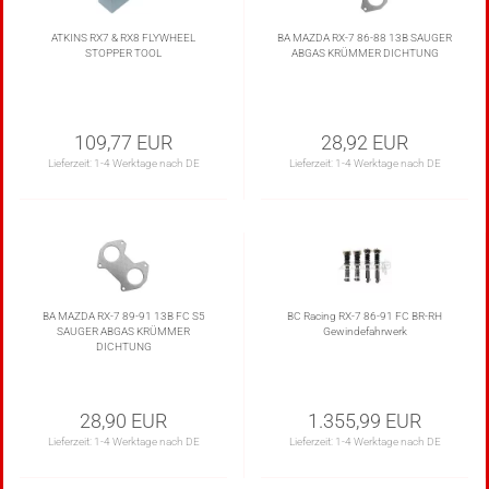
ATKINS RX7 & RX8 FLYWHEEL
BA MAZDA RX-7 86-88 13B SAUGER
STOPPER TOOL
ABGAS KRÜMMER DICHTUNG
109,77 EUR
28,92 EUR
Lieferzeit:
1-4 Werktage nach DE
Lieferzeit:
1-4 Werktage nach DE
BA MAZDA RX-7 89-91 13B FC S5
BC Racing RX-7 86-91 FC BR-RH
SAUGER ABGAS KRÜMMER
Gewindefahrwerk
DICHTUNG
28,90 EUR
1.355,99 EUR
Lieferzeit:
1-4 Werktage nach DE
Lieferzeit:
1-4 Werktage nach DE