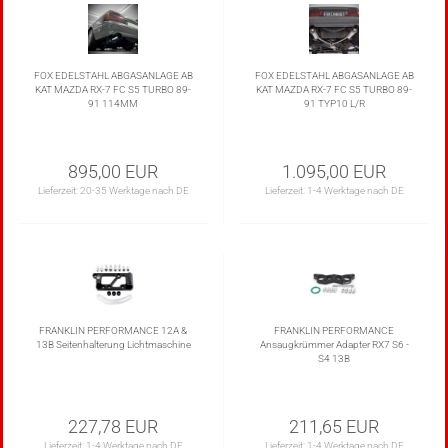
FOX EDELSTAHL ABGASANLAGE AB
FOX EDELSTAHL ABGASANLAGE AB
KAT MAZDA RX-7 FC S5 TURBO 89-
KAT MAZDA RX-7 FC S5 TURBO 89-
91 114MM
91 TYP10 L/R
895,00 EUR
1.095,00 EUR
Lieferzeit:
20-35 Werktage nach DE
Lieferzeit:
1-4 Werktage nach DE
FRANKLIN PERFORMANCE 12A &
FRANKLIN PERFORMANCE
13B Seitenhalterung Lichtmaschine
Ansaugkrümmer Adapter RX7 S6 -
S4 13B
227,78 EUR
211,65 EUR
Lieferzeit:
1-4 Werktage nach DE
Lieferzeit:
1-4 Werktage nach DE