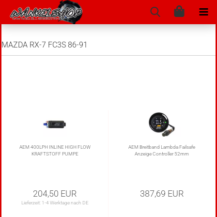
MAZDA RX-7 FC3S 86-91
AEM 400LPH INLINE HIGH FLOW
AEM Breitband Lambda Failsafe
KRAFTSTOFF PUMPE
Anzeige Controller 52mm
204,50 EUR
387,69 EUR
Lieferzeit:
1-4 Werktage nach DE