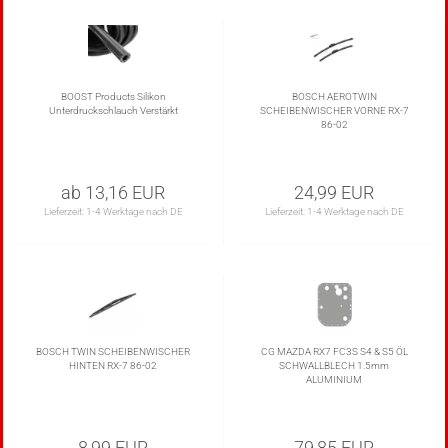
BOOST Products Silikon
BOSCH AEROTWIN
Unterdruckschlauch Verstärkt
SCHEIBENWISCHER VORNE RX-7
86-02
ab 13,16 EUR
24,99 EUR
Lieferzeit:
1-4 Werktage nach DE
Lieferzeit:
1-4 Werktage nach DE
BOSCH TWIN SCHEIBENWISCHER
CG MAZDA RX7 FC3S S4 & S5 ÖL
HINTEN RX-7 86-02
SCHWALLBLECH 1.5mm
ALUMINIUM
8,99 EUR
79,85 EUR