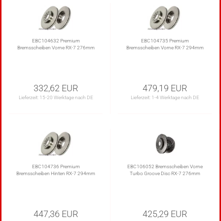
EBC104632 Premium
EBC104735 Premium
Bremsscheiben Vorne RX-7 276mm
Bremsscheiben Vorne RX-7 294mm
332,62 EUR
479,19 EUR
Lieferzeit:
15-20 Werktage nach DE
Lieferzeit:
1-4 Werktage nach DE
EBC104736 Premium
EBC106052 Bremsscheiben Vorne
Bremsscheiben Hinten RX-7 294mm
Turbo Groove Disc RX-7 276mm
447,36 EUR
425,29 EUR