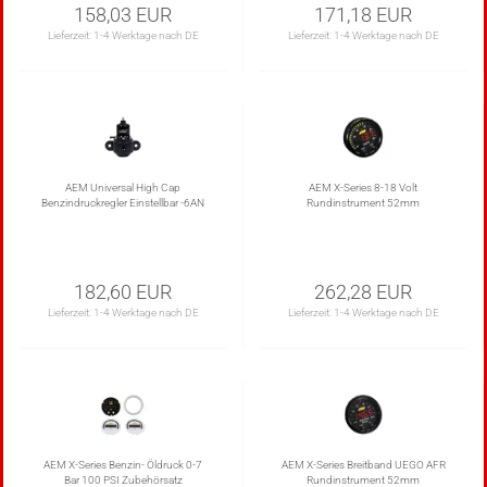
158,03 EUR
171,18 EUR
Lieferzeit:
1-4 Werktage nach DE
Lieferzeit:
1-4 Werktage nach DE
AEM Universal High Cap
AEM X-Series 8-18 Volt
Benzindruckregler Einstellbar -6AN
Rundinstrument 52mm
182,60 EUR
262,28 EUR
Lieferzeit:
1-4 Werktage nach DE
Lieferzeit:
1-4 Werktage nach DE
AEM X-Series Benzin- Öldruck 0-7
AEM X-Series Breitband UEGO AFR
Bar 100 PSI Zubehörsatz
Rundinstrument 52mm