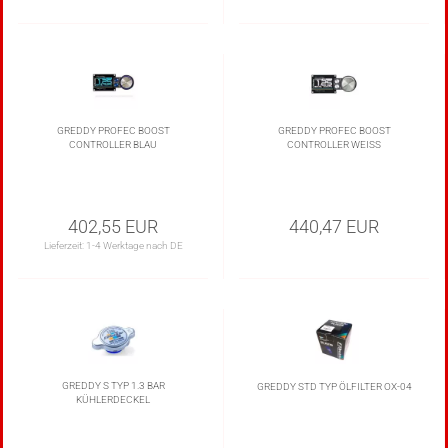
GREDDY PROFEC BOOST
GREDDY PROFEC BOOST
CONTROLLER BLAU
CONTROLLER WEISS
402,55 EUR
440,47 EUR
Lieferzeit:
1-4 Werktage nach DE
GREDDY S TYP 1.3 BAR
GREDDY STD TYP ÖLFILTER OX-04
KÜHLERDECKEL