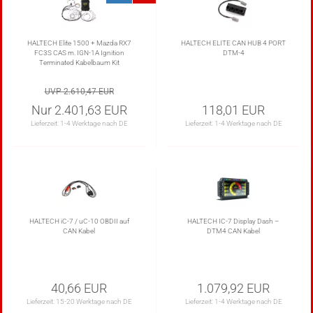
HALTECH Elite 1500 + Mazda RX7
HALTECH ELITE CAN HUB 4 PORT
FC3S CAS m. IGN-1A Ignition
DTM-4
Terminated Kabelbaum Kit
UVP 2.610,47 EUR
Nur 2.401,63 EUR
118,01 EUR
Lieferzeit:
1-4 Werktage nach DE
Lieferzeit:
1-4 Werktage nach DE
HALTECH iC-7 / uC-10 OBDII auf
HALTECH IC-7 Display Dash –
CAN Kabel
DTM4 CAN Kabel
40,66 EUR
1.079,92 EUR
Lieferzeit:
15-20 Werktage nach DE
Lieferzeit:
1-4 Werktage nach DE