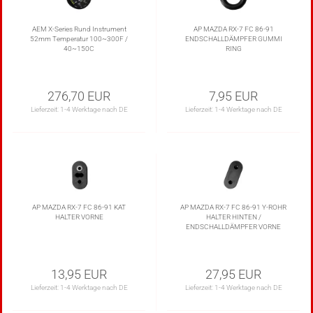
AEM X-Series Rund Instrument
AP MAZDA RX-7 FC 86-91
52mm Temperatur 100~300F /
ENDSCHALLDÄMPFER GUMMI
40~150C
RING
276,70 EUR
7,95 EUR
Lieferzeit:
1-4 Werktage nach DE
Lieferzeit:
1-4 Werktage nach DE
AP MAZDA RX-7 FC 86-91 KAT
AP MAZDA RX-7 FC 86-91 Y-ROHR
HALTER VORNE
HALTER HINTEN /
ENDSCHALLDÄMPFER VORNE
13,95 EUR
27,95 EUR
Lieferzeit:
1-4 Werktage nach DE
Lieferzeit:
1-4 Werktage nach DE