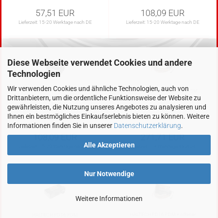
57,51 EUR
108,09 EUR
Lieferzeit:
15-20 Werktage nach DE
Lieferzeit:
15-20 Werktage nach DE
Diese Webseite verwendet Cookies und andere
Technologien
Wir verwenden Cookies und ähnliche Technologien, auch von
HALTECH Nexus PD16
HALTECH PD16 Kabelbaum - 5M
Drittanbietern, um die ordentliche Funktionsweise der Website zu
Rohrmontagesatz 41.275 mm
(1.625 Zoll)
gewährleisten, die Nutzung unseres Angebotes zu analysieren und
Ihnen ein bestmögliches Einkaufserlebnis bieten zu können. Weitere
Informationen finden Sie in unserer
Datenschutzerklärung
.
108,09 EUR
271,71 EUR
Alle Akzeptieren
Lieferzeit:
15-20 Werktage nach DE
Lieferzeit:
1-4 Werktage nach DE
Nur Notwendige
Weitere Informationen
HALTECH PD16 PDM + offener
HALTECH PD16 PDM