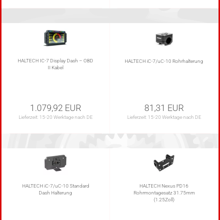
HALTECH IC-7 Display Dash – OBD
HALTECH iC-7/uC-10 Rohrhalterung
II Kabel
1.079,92 EUR
81,31 EUR
Lieferzeit:
15-20 Werktage nach DE
Lieferzeit:
15-20 Werktage nach DE
HALTECH iC-7/uC-10 Standard
HALTECH Nexus PD16
Dash Halterung
Rohrmontagesatz 31.75mm
(1.25Zoll)