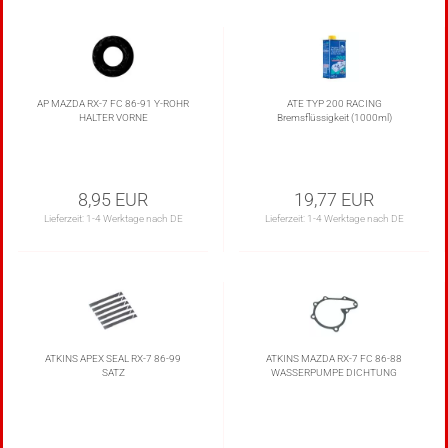
AP MAZDA RX-7 FC 86-91 Y-ROHR
ATE TYP 200 RACING
HALTER VORNE
Bremsflüssigkeit (1000ml)
8,95 EUR
19,77 EUR
Lieferzeit:
1-4 Werktage nach DE
Lieferzeit:
1-4 Werktage nach DE
ATKINS APEX SEAL RX-7 86-99
ATKINS MAZDA RX-7 FC 86-88
SATZ
WASSERPUMPE DICHTUNG