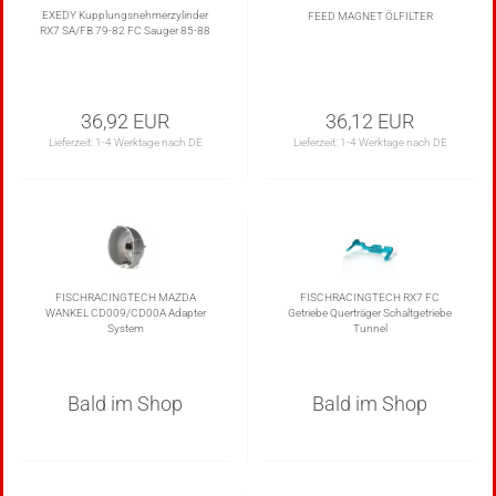
EXEDY Kupplungsnehmerzylinder
FEED MAGNET ÖLFILTER
RX7 SA/FB 79-82 FC Sauger 85-88
36,92 EUR
36,12 EUR
Lieferzeit:
1-4 Werktage nach DE
Lieferzeit:
1-4 Werktage nach DE
FISCHRACINGTECH MAZDA
FISCHRACINGTECH RX7 FC
WANKEL CD009/CD00A Adapter
Getriebe Querträger Schaltgetriebe
System
Tunnel
Bald im Shop
Bald im Shop