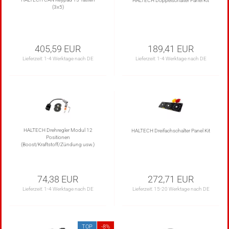
HALTECH Doppelschalter Panel Kit
(3x5)
405,59 EUR
189,41 EUR
Lieferzeit:
1-4 Werktage nach DE
Lieferzeit:
1-4 Werktage nach DE
HALTECH Drehregler Modul 12
HALTECH Dreifachschalter Panel Kit
Positionen
(Boost/Kraftstoff/Zündung usw.)
74,38 EUR
272,71 EUR
Lieferzeit:
1-4 Werktage nach DE
Lieferzeit:
15-20 Werktage nach DE
TOP
-8%