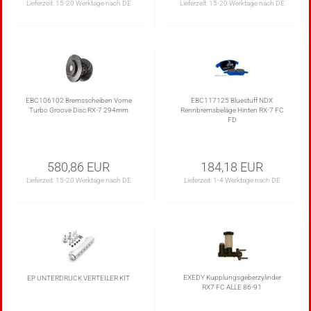
Lieferzeit:
15-20 Werktage nach DE
Lieferzeit:
15-20 Werktage nach DE
EBC106102 Bremsscheiben Vorne
EBC117125 Bluestuff NDX
Turbo Groove Disc RX-7 294mm
Rennbremsbeläge Hinten RX-7 FC
FD
580,86 EUR
184,18 EUR
Lieferzeit:
15-20 Werktage nach DE
Lieferzeit:
1-4 Werktage nach DE
EXEDY Kupplungsgeberzylinder
EP UNTERDRUCK VERTEILER KIT
RX7 FC ALLE 86-91