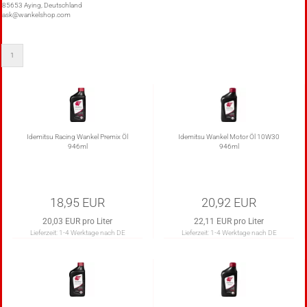
85653 Aying, Deutschland
ask@wankelshop.com
1
Idemitsu Racing Wankel Premix Öl
Idemitsu Wankel Motor Öl 10W30
946ml
946ml
18,95 EUR
20,92 EUR
20,03 EUR pro Liter
22,11 EUR pro Liter
Lieferzeit:
1-4 Werktage nach DE
Lieferzeit:
1-4 Werktage nach DE