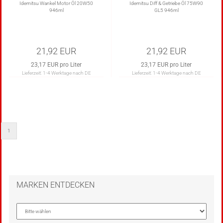
Idemitsu Wankel Motor Öl 20W50
Idemitsu Diff & Getriebe Öl 75W90
946ml
GL5 946ml
21,92 EUR
21,92 EUR
23,17 EUR pro Liter
23,17 EUR pro Liter
Lieferzeit:
1-4 Werktage nach DE
Lieferzeit:
1-4 Werktage nach DE
1
MARKEN ENTDECKEN