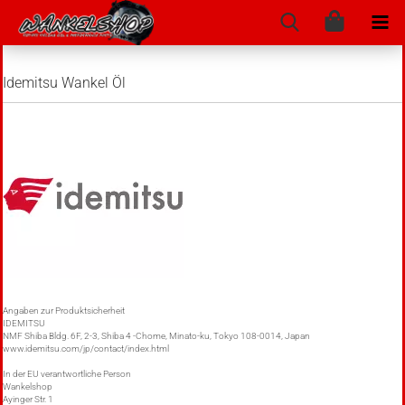
Idemitsu Wankel Öl
Angaben zur Produktsicherheit
IDEMITSU
NMF Shiba Bldg. 6F, 2-3, Shiba 4 -Chome, Minato-ku, Tokyo 108-0014, Japan
www.idemitsu.com/jp/contact/index.html
In der EU verantwortliche Person
Wankelshop
Ayinger Str. 1