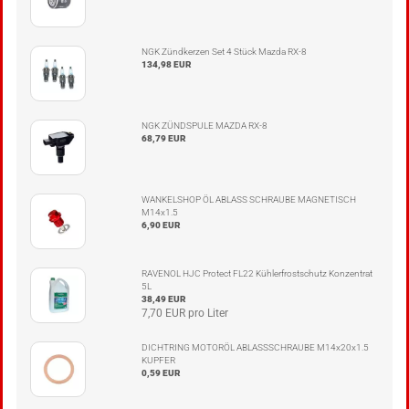
NGK Zündkerzen Set 4 Stück Mazda RX-8
134,98 EUR
NGK ZÜNDSPULE MAZDA RX-8
68,79 EUR
WANKELSHOP ÖL ABLASS SCHRAUBE MAGNETISCH
M14x1.5
6,90 EUR
RAVENOL HJC Protect FL22 Kühlerfrostschutz Konzentrat
5L
38,49 EUR
7,70 EUR pro Liter
DICHTRING MOTORÖL ABLASSSCHRAUBE M14x20x1.5
KUPFER
0,59 EUR