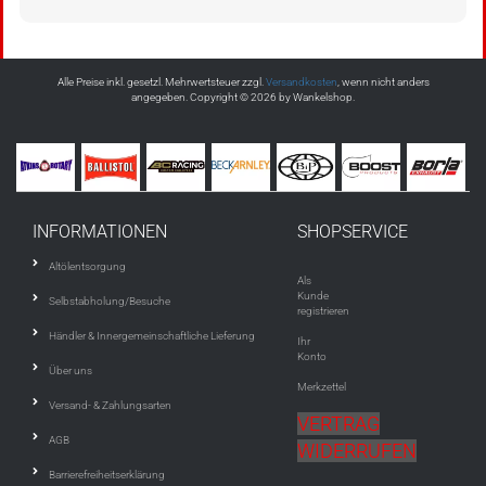
Alle Preise inkl. gesetzl. Mehrwertsteuer zzgl.
Versandkosten
, wenn nicht anders
angegeben. Copyright © 2026 by Wankelshop.
INFORMATIONEN
SHOPSERVICE
Altölentsorgung
Als
Kunde
Selbstabholung/Besuche
registrieren
Händler & Innergemeinschaftliche Lieferung
Ihr
Konto
Über uns
Merkzettel
Versand- & Zahlungsarten
VERTRAG
AGB
WIDERRUFEN
Barrierefreiheitserklärung