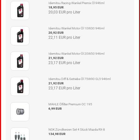
Idemitsu Racing Wankel Premix Öl 946ml
18,95 EUR
20,03 EUR pro Liter
Idemitsu Wankel Motor Öl 10W30 946ml
20,92 EUR
22,11 EUR pro Liter
Idemitsu Wankel Motor Öl 20W50 946ml
21,92 EUR
23,17 EUR pro Liter
Idemitsu Diff & Getriebe Öl 75W90 GL5 946ml
21,92 EUR
23,17 EUR pro Liter
MAHLE Ölfilter Premium OC 195
6,99 EUR
NGK Zündkerzen Set 4 Stück Mazda RX-8
134,98 EUR