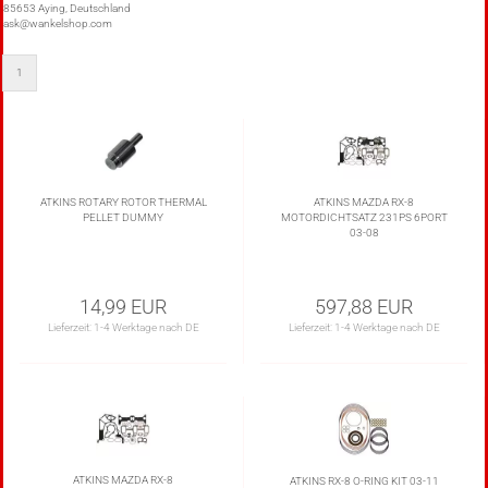
85653 Aying, Deutschland
ask@wankelshop.com
1
ATKINS ROTARY ROTOR THERMAL
ATKINS MAZDA RX-8
PELLET DUMMY
MOTORDICHTSATZ 231PS 6PORT
03-08
14,99 EUR
597,88 EUR
Lieferzeit:
1-4 Werktage nach DE
Lieferzeit:
1-4 Werktage nach DE
ATKINS MAZDA RX-8
ATKINS RX-8 O-RING KIT 03-11