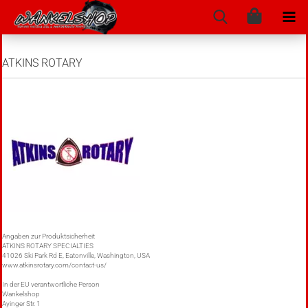
ATKINS ROTARY
Angaben zur Produktsicherheit
ATKINS ROTARY SPECIALTIES
41026 Ski Park Rd E, Eatonville, Washington, USA
www.atkinsrotary.com/contact-us/
In der EU verantwortliche Person
Wankelshop
Ayinger Str. 1