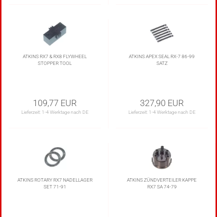
ATKINS RX7 & RX8 FLYWHEEL
ATKINS APEX SEAL RX-7 86-99
STOPPER TOOL
SATZ
109,77 EUR
327,90 EUR
Lieferzeit:
1-4 Werktage nach DE
Lieferzeit:
1-4 Werktage nach DE
ATKINS ROTARY RX7 NADELLAGER
ATKINS ZÜNDVERTEILER KAPPE
SET 71-91
RX7 SA 74-79