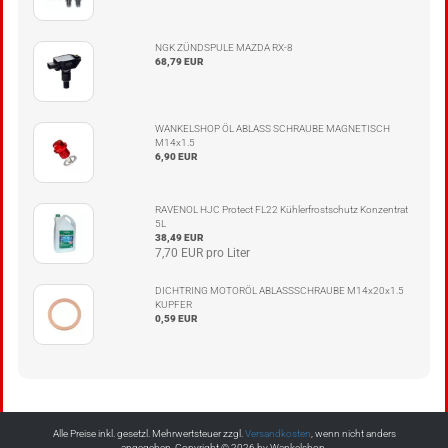
NGK ZÜNDSPULE MAZDA RX-8
68,79 EUR
WANKELSHOP ÖL ABLASS SCHRAUBE MAGNETISCH
M14x1.5
6,90 EUR
RAVENOL HJC Protect FL22 Kühlerfrostschutz Konzentrat
5L
38,49 EUR
7,70 EUR pro Liter
DICHTRING MOTORÖL ABLASSSCHRAUBE M14x20x1.5
KUPFER
0,59 EUR
Alle Preise inkl. gesetzl. Mehrwertsteuer zzgl.
Versandkosten
, wenn nicht anders
angegeben. Copyright © 2026 by Wankelshop.