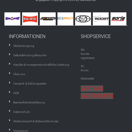
INFORMATIONEN
SHOPSERVICE
Altölentsorgung
Als
Kunde
Selbstabholung/Besuche
registrieren
Händler & Innergemeinschaftliche Lieferung
Ihr
Konto
Über uns
Merkzettel
Versand- & Zahlungsarten
VERTRAG
AGB
WIDERRUFEN
Barrierefreiheitserklärung
Datenschutz
Widerrufsrecht & Widerrufsformular
Impressum