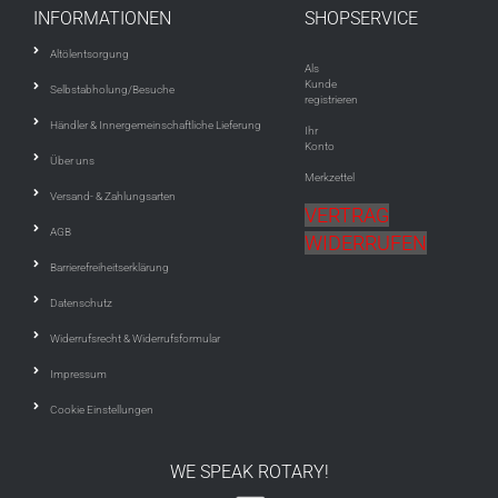
INFORMATIONEN
SHOPSERVICE
Altölentsorgung
Als
Kunde
Selbstabholung/Besuche
registrieren
Händler & Innergemeinschaftliche Lieferung
Ihr
Konto
Über uns
Merkzettel
Versand- & Zahlungsarten
VERTRAG
AGB
WIDERRUFEN
Barrierefreiheitserklärung
Datenschutz
Widerrufsrecht & Widerrufsformular
Impressum
Cookie Einstellungen
WE SPEAK ROTARY!