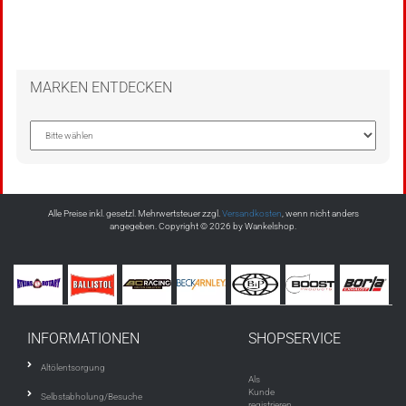
MARKEN ENTDECKEN
Alle Preise inkl. gesetzl. Mehrwertsteuer zzgl.
Versandkosten
, wenn nicht anders
angegeben. Copyright © 2026 by Wankelshop.
INFORMATIONEN
SHOPSERVICE
Altölentsorgung
Als
Kunde
Selbstabholung/Besuche
registrieren