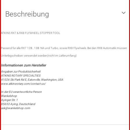
Beschreibung
ATKINS RX7 & RX8 FLYWHEEL STOPPER TOOL
Passend für alle RX7 12B , 13B NA und Turbo, sowie RX8 Flywheels. Bei den RX8 Automatik müssen
Unterlegscheiben verwendet werden(nicht im Lieferumfang)
Angaben zur Produktsicherheit
ATKINS ROTARY SPECIALTIES
41026 Ski Park Rd E, Eatonville, Washington, USA
www.atkinsrotary.com/contact-us/
In der EU verantwortliche Person
Wankelshop
Ayinger Str. 1
85653 Aying, Deutschland
ask@wankelshop.com