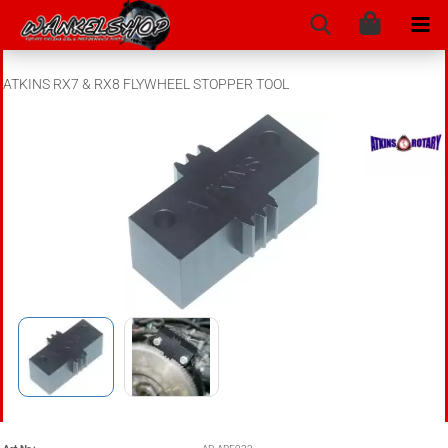
ATKINS RX7 & RX8 FLYWHEEL STOPPER TOOL