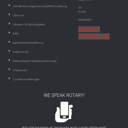
Händler & Innergemeinschaftliche Lieferung
Ihr
Konto
Über uns
Merkzettel
Versand- & Zahlungsarten
VERTRAG
AGB
WIDERRUFEN
Barrierefreiheitserklärung
Datenschutz
Widerrufsrecht & Widerrufsformular
Impressum
Cookie Einstellungen
WE SPEAK ROTARY!