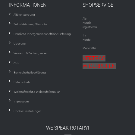
INFORMATIONEN
SHOPSERVICE
Altölentsorgung
Als
Kunde
Selbstabholung/Besuche
registrieren
Händler & Innergemeinschaftliche Lieferung
Ihr
Konto
Über uns
Merkzettel
Versand- & Zahlungsarten
VERTRAG
AGB
WIDERRUFEN
Barrierefreiheitserklärung
Datenschutz
Widerrufsrecht & Widerrufsformular
Impressum
Cookie Einstellungen
WE SPEAK ROTARY!