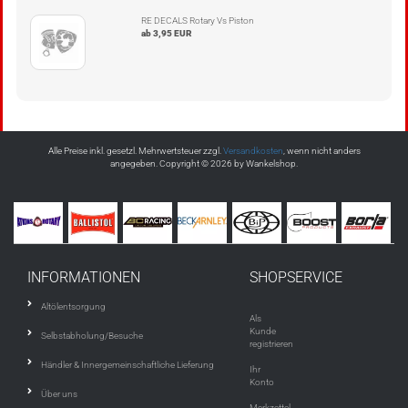
RE DECALS Rotary Vs Piston
ab 3,95 EUR
Alle Preise inkl. gesetzl. Mehrwertsteuer zzgl.
Versandkosten
, wenn nicht anders
angegeben. Copyright © 2026 by Wankelshop.
INFORMATIONEN
SHOPSERVICE
Altölentsorgung
Als
Kunde
Selbstabholung/Besuche
registrieren
Händler & Innergemeinschaftliche Lieferung
Ihr
Konto
Über uns
Merkzettel