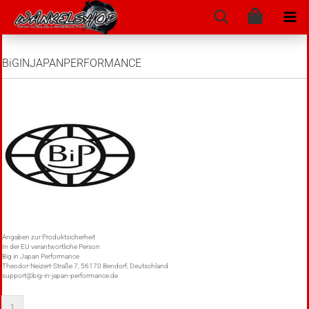
BiGINJAPANPERFORMANCE
Angaben zur Produktsicherheit
In der EU verantwortliche Person
Big in Japan Performance
Theodor-Neizert-Straße 7, 56170 Bendorf, Deutschland
support@big-in-japan-performance.de
1