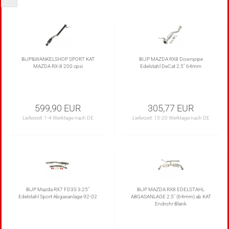
BiJP&WANKELSHOP SPORT KAT
BIJP MAZDA RX8 Downpipe
MAZDA RX-8 200 cpsi
Edelstahl DeCat 2.5" 64mm
599,90 EUR
305,77 EUR
Lieferzeit:
1-4 Werktage nach DE
Lieferzeit:
15-20 Werktage nach DE
BiJP Mazda RX7 FD3S 3.25"
BiJP MAZDA RX8 EDELSTAHL
Edelstahl Sport Abgasanlage 92-02
ABGASANLAGE 2.5" (64mm) ab KAT
Endrohr Blank