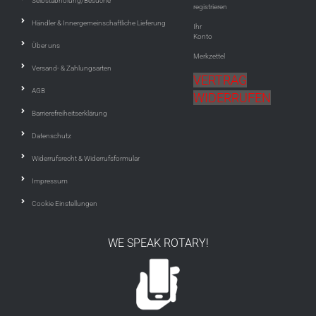
Selbstabholung/Besuche
registrieren
Händler & Innergemeinschaftliche Lieferung
Ihr
Konto
Über uns
Merkzettel
Versand- & Zahlungsarten
VERTRAG
AGB
WIDERRUFEN
Barrierefreiheitserklärung
Datenschutz
Widerrufsrecht & Widerrufsformular
Impressum
Cookie Einstellungen
WE SPEAK ROTARY!