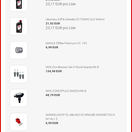
23,17 EUR pro Liter
Idemitsu Diff & Getriebe Öl 75W90 GL5 946ml
21,92 EUR
23,17 EUR pro Liter
MAHLE Ölfilter Premium OC 195
6,99 EUR
NGK Zündkerzen Set 4 Stück Mazda RX-8
134,98 EUR
NGK ZÜNDSPULE MAZDA RX-8
68,79 EUR
WANKELSHOP ÖL ABLASS SCHRAUBE MAGNETISCH
M14x1.5
6,90 EUR