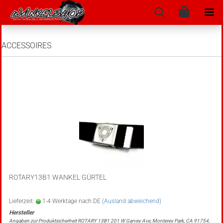
ACCESSOIRES
ROTARY13B1 WANKEL GÜRTEL
Lieferzeit:
1-4 Werktage nach DE
(Ausland abweichend)
Angaben zur Produktsicherheit ROTARY 13B1 201 W Garvey Ave, Monterey Park, CA 91754,