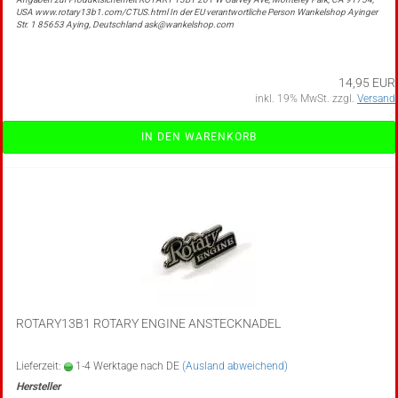
USA www.rotary13b1.com/CTUS.html In der EU verantwortliche Person Wankelshop Ayinger
Str. 1 85653 Aying, Deutschland ask@wankelshop.com
14,95 EUR
inkl. 19% MwSt. zzgl.
Versand
IN DEN WARENKORB
ROTARY13B1 ROTARY ENGINE ANSTECKNADEL
Lieferzeit:
1-4 Werktage nach DE
(Ausland abweichend)