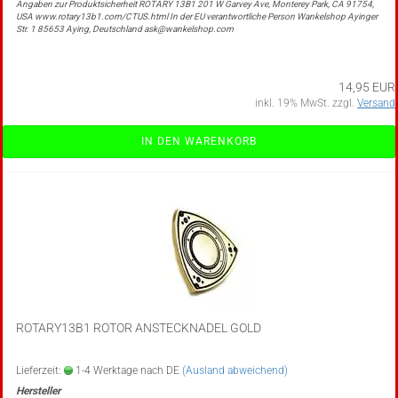
Angaben zur Produktsicherheit ROTARY 13B1 201 W Garvey Ave, Monterey Park, CA 91754,
USA www.rotary13b1.com/CTUS.html In der EU verantwortliche Person Wankelshop Ayinger
Str. 1 85653 Aying, Deutschland ask@wankelshop.com
14,95 EUR
inkl. 19% MwSt. zzgl.
Versand
IN DEN WARENKORB
ROTARY13B1 ROTOR ANSTECKNADEL GOLD
Lieferzeit:
1-4 Werktage nach DE
(Ausland abweichend)