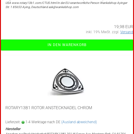
USA www.rotary13b1.com/CTUS.html In der EU verantwortliche Person Wankelshop Ayinger
Str. 1 85653 Aying, Deutschland ask@wankelshop.com
19,98 EUR
inkl. 19% MwSt. zzgl.
Versand
IN DEN WARENKORB
ROTARY13B1 ROTOR ANSTECKNADEL CHROM
Lieferzeit:
1-4 Werktage nach DE
(Ausland abweichend)
Angaben zur Produktsicherheit ROTARY 13B1 201 W Garvey Ave, Monterey Park, CA 91754,