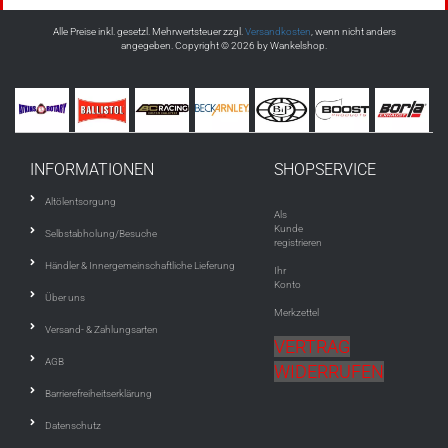
Alle Preise inkl. gesetzl. Mehrwertsteuer zzgl.
Versandkosten
, wenn nicht anders
angegeben. Copyright © 2026 by Wankelshop.
INFORMATIONEN
SHOPSERVICE
Altölentsorgung
Als
Kunde
Selbstabholung/Besuche
registrieren
Händler & Innergemeinschaftliche Lieferung
Ihr
Konto
Über uns
Merkzettel
Versand- & Zahlungsarten
VERTRAG
AGB
WIDERRUFEN
Barrierefreiheitserklärung
Datenschutz