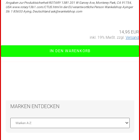
Angaben zur Produktsicherheit ROTARY 13B1 201 W Garvey Ave, Monterey Park, CA 91754,
USA www.rotary13b1.com/CTUS.html In der EU verantwortliche Person Wankelshop Ayinger
Str. 1 85653 Aying, Deutschland ask@wankelshop.com
14,95 EUR
inkl. 19% MwSt. zzgl.
Versand
IN DEN WARENKORB
MARKEN ENTDECKEN