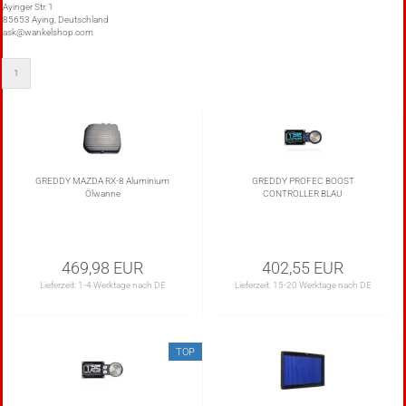
Ayinger Str. 1
85653 Aying, Deutschland
ask@wankelshop.com
1
GREDDY MAZDA RX-8 Aluminium
GREDDY PROFEC BOOST
Ölwanne
CONTROLLER BLAU
469,98 EUR
402,55 EUR
Lieferzeit:
1-4 Werktage nach DE
Lieferzeit:
15-20 Werktage nach DE
TOP