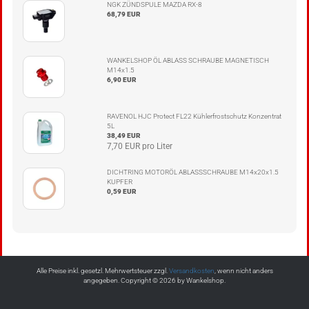
NGK ZÜNDSPULE MAZDA RX-8
68,79 EUR
WANKELSHOP ÖL ABLASS SCHRAUBE MAGNETISCH
M14x1.5
6,90 EUR
RAVENOL HJC Protect FL22 Kühlerfrostschutz Konzentrat
5L
38,49 EUR
7,70 EUR pro Liter
DICHTRING MOTORÖL ABLASSSCHRAUBE M14x20x1.5
KUPFER
0,59 EUR
Alle Preise inkl. gesetzl. Mehrwertsteuer zzgl.
Versandkosten
, wenn nicht anders
angegeben. Copyright © 2026 by Wankelshop.