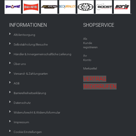
INFORMATIONEN
SHOPSERVICE
Altölentsorgung
Als
Kunde
Selbstabholung/Besuche
registrieren
Händler & Innergemeinschaftliche Lieferung
Ihr
Konto
Über uns
Merkzettel
Versand- & Zahlungsarten
VERTRAG
AGB
WIDERRUFEN
Barrierefreiheitserklärung
Datenschutz
Widerrufsrecht & Widerrufsformular
Impressum
Cookie Einstellungen