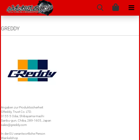
GREDDY
Angaben zur Produktsicherheit
GReddy, Trust Co. LTD.
3155-5 Odai, Shibayama-machi
Sanbu-gun, Chiba, 289-1605, Japan
sales@greddy.com
In der EU verantwortliche Person
Wankelshop