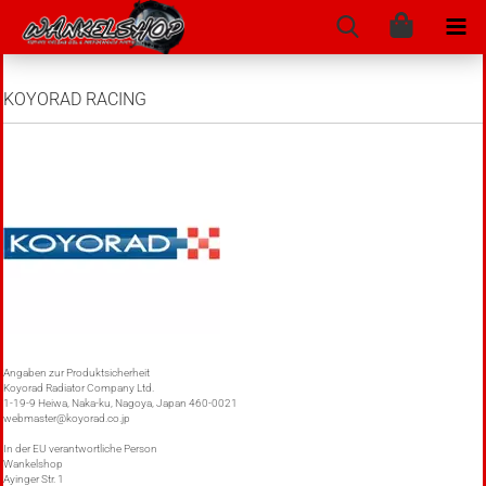
KOYORAD RACING
Angaben zur Produktsicherheit
Koyorad Radiator Company Ltd.
1-19-9 Heiwa, Naka-ku, Nagoya, Japan 460-0021
webmaster@koyorad.co.jp
In der EU verantwortliche Person
Wankelshop
Ayinger Str. 1