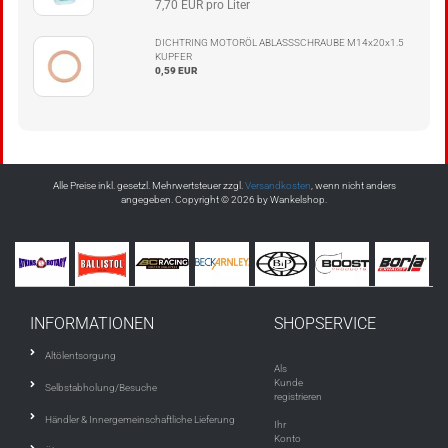
7,70 EUR pro Liter
DICHTRING MOTORÖL ABLASSSCHRAUBE M14x20x1.5
KUPFER
0,59 EUR
Alle Preise inkl. gesetzl. Mehrwertsteuer zzgl.
Versandkosten
, wenn nicht anders
angegeben. Copyright © 2026 by Wankelshop.
INFORMATIONEN
SHOPSERVICE
Altölentsorgung
Als
Kunde
Selbstabholung/Besuche
registrieren
Händler & Innergemeinschaftliche Lieferung
Ihr
Konto