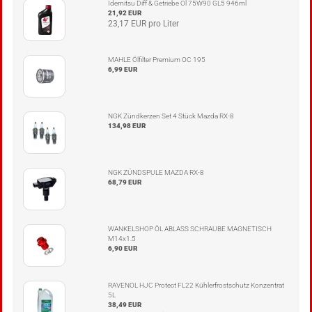
Idemitsu Diff & Getriebe Öl 75W90 GL5 946ml
21,92 EUR
23,17 EUR pro Liter
MAHLE Ölfilter Premium OC 195
6,99 EUR
NGK Zündkerzen Set 4 Stück Mazda RX-8
134,98 EUR
NGK ZÜNDSPULE MAZDA RX-8
68,79 EUR
WANKELSHOP ÖL ABLASS SCHRAUBE MAGNETISCH
M14x1.5
6,90 EUR
RAVENOL HJC Protect FL22 Kühlerfrostschutz Konzentrat
5L
38,49 EUR