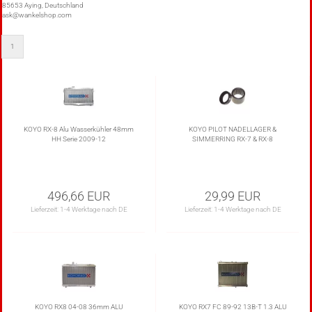
85653 Aying, Deutschland
ask@wankelshop.com
1
KOYO RX-8 Alu Wasserkühler 48mm
KOYO PILOT NADELLAGER &
HH Serie 2009-12
SIMMERRING RX-7 & RX-8
496,66 EUR
29,99 EUR
Lieferzeit:
1-4 Werktage nach DE
Lieferzeit:
1-4 Werktage nach DE
KOYO RX8 04-08 36mm ALU
KOYO RX7 FC 89-92 13B-T 1.3 ALU