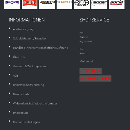
INFORMATIONEN
SHOPSERVICE
Altölentsorgung
Als
Kunde
Selbstabholung/Besuche
registrieren
Händler & Innergemeinschaftliche Lieferung
Ihr
Konto
Über uns
Merkzettel
Versand- & Zahlungsarten
VERTRAG
AGB
WIDERRUFEN
Barrierefreiheitserklärung
Datenschutz
Widerrufsrecht & Widerrufsformular
Impressum
Cookie Einstellungen