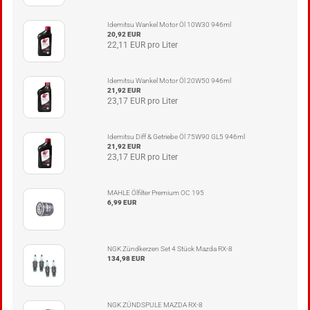
Idemitsu Wankel Motor Öl 10W30 946ml
20,92 EUR
22,11 EUR pro Liter
Idemitsu Wankel Motor Öl 20W50 946ml
21,92 EUR
23,17 EUR pro Liter
Idemitsu Diff & Getriebe Öl 75W90 GL5 946ml
21,92 EUR
23,17 EUR pro Liter
MAHLE Ölfilter Premium OC 195
6,99 EUR
NGK Zündkerzen Set 4 Stück Mazda RX-8
134,98 EUR
NGK ZÜNDSPULE MAZDA RX-8