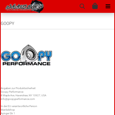
GOOPY
Angaben zur Produktsicherheit
Goopy Performance
8 Maple Ave, Haverstraw, NY 10927, USA
info@goopyperformance.com
In der EU verantwortliche Person
Wankelshop
Ayinger Str. 1