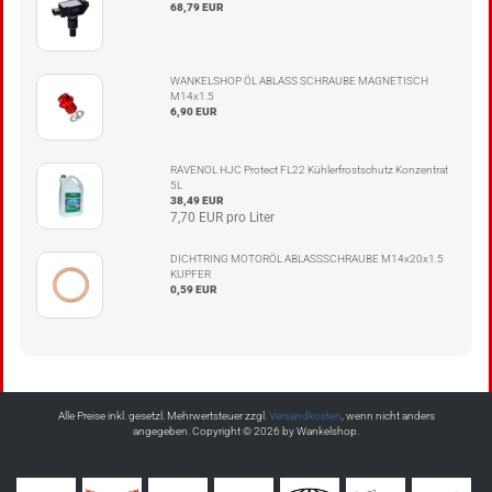
68,79 EUR
WANKELSHOP ÖL ABLASS SCHRAUBE MAGNETISCH
M14x1.5
6,90 EUR
RAVENOL HJC Protect FL22 Kühlerfrostschutz Konzentrat
5L
38,49 EUR
7,70 EUR pro Liter
DICHTRING MOTORÖL ABLASSSCHRAUBE M14x20x1.5
KUPFER
0,59 EUR
Alle Preise inkl. gesetzl. Mehrwertsteuer zzgl.
Versandkosten
, wenn nicht anders
angegeben. Copyright © 2026 by Wankelshop.