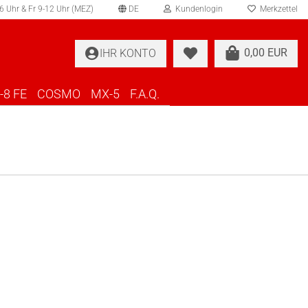
 Uhr & Fr 9-12 Uhr (MEZ)
DE
Kundenlogin
Merkzettel
swählen
0,00 EUR
IHR KONTO
-8 FE
COSMO
MX-5
F.A.Q.
Konto erstellen
Passwort vergessen?