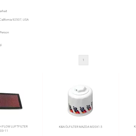
rheit
 California 92507, USA
 Person
nd
1
GH FLOW LUFTFILTER
K
K&N ÖLFILTER MAZDA M20X1.5
03-11