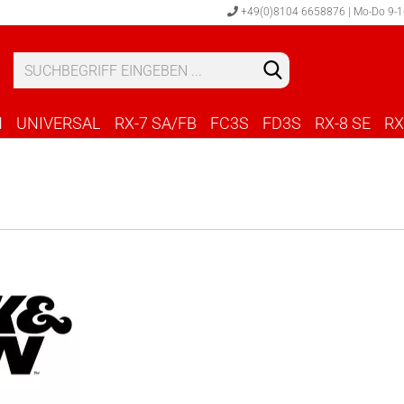
+49(0)8104 6658876 | Mo-Do 9-16
Sprache au
Lieferland
N
UNIVERSAL
RX-7 SA/FB
FC3S
FD3S
RX-8 SE
RX