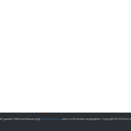
inkl. gesetzl. Mehrwertsteuer zzgl.
Versandkosten
, wenn nicht anders angegeben. Copyright © 2026 by 