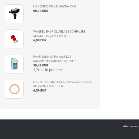
NGK ZÜNDSPULE MAZDA RX-8
68,79 EUR
WANKELSHOP ÖL ABLASS SCHRAUBE
MAGNETISCH M14x1.5
6,90 EUR
RAVENOL HJC Protect FL22
Kühlerfrostschutz Konzentrat 5L
38,49 EUR
7,70 EUR pro Liter
DICHTRING MOTORÖL ABLASSSCHRAUBE
M14x20x1.5 KUPFER
0,59 EUR
Alle Preise 