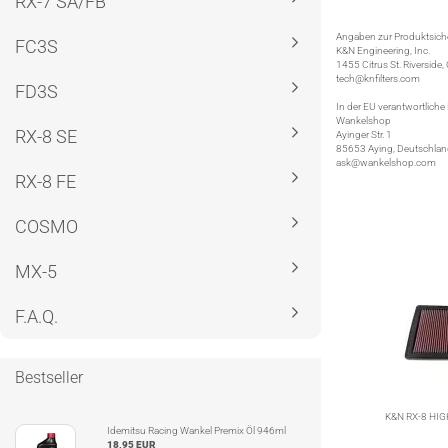
RX-7 SA/FB
Angaben zur Produktsiche
FC3S
K&N Engineering, Inc.
1455 Citrus St. Riverside,
tech@knfilters.com
FD3S
In der EU verantwortliche
Wankelshop
RX-8 SE
Ayinger Str. 1
85653 Aying, Deutschla
ask@wankelshop.com
RX-8 FE
COSMO
MX-5
F.A.Q.
Bestseller
K&N RX-8 HI
Idemitsu Racing Wankel Premix Öl 946ml
18,95 EUR