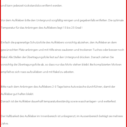
und kann jederzeit rückstandslos entfernt werden.
Vor dem Aufkleben bitte den Untergrund sorgfältig reinigen und gegebenfalls entfetten. Die optimale
Temperatur für das Anbringen des Aufklebers liegt 15 bis 25 Grad !
Einfach die papierartige Schutzsfolie des Aufklebers vorsichtig abziehen, den Aufkleber an dem
gewünschten Platz anbringen und mit Hilfe eines sauberen und trockenen Tuches oder besser noch
Rakel. Alle Stellen der Übertragungsfolie fest auf den Untergrund drücken. Danach ziehen Sie
vorsichtig die Übertragungsfolie ab, so dass nur das Motiv stehen bleibt. Bei komplizierten Motiven
empfielt es sich nass aufzukleben und mit Rakel zu arbeiten.
Bitte nach dem Anbringen des Aufklebers 2-3 Tage keine Autowäsche durchführen, damit der
Aufkleber gut haften bleibt.
Danach ist der Aufkleber dauerhaft temparaturbeständig sowie waschanlagen- und wetterfest.
Der Haftbarkeit des Aufkleber im Innenbereich ist unbegrenzt, im Aussenbereich beträgt sie mehrere
Jahre.