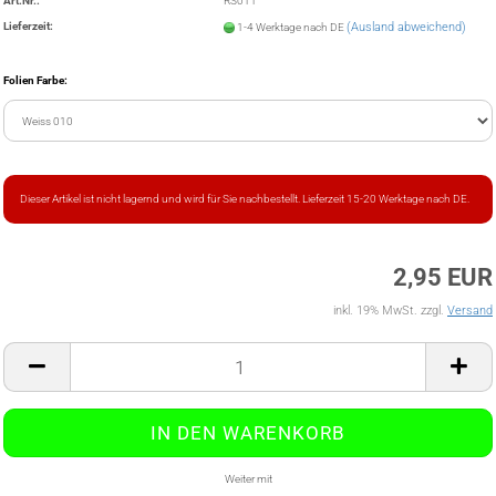
Art.Nr.:
RS011
Lieferzeit:
(Ausland abweichend)
1-4 Werktage nach DE
Folien Farbe:
Dieser Artikel ist nicht lagernd und wird für Sie nachbestellt. Lieferzeit 15-20 Werktage nach DE.
2,95 EUR
inkl. 19% MwSt. zzgl.
Versand
Weiter mit