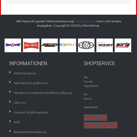
Alle Preise inkl. gesetzl. Mehrwertsteuer zzgl.
Versandkosten
, wenn nicht anders
angegeben. Copyright © 2026 by Wankelshop.
INFORMATIONEN
SHOPSERVICE
Altölentsorgung
Als
Kunde
Selbstabholung/Besuche
registrieren
Händler & Innergemeinschaftliche Lieferung
Ihr
Konto
Über uns
Merkzettel
Versand- & Zahlungsarten
VERTRAG
AGB
WIDERRUFEN
Barrierefreiheitserklärung