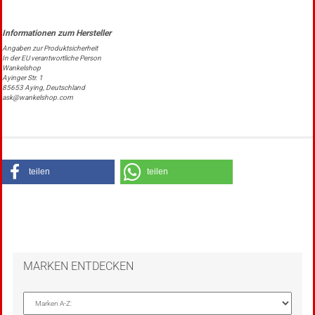
Angaben zur Produktsicherheit
In der EU verantwortliche Person
Wankelshop
Ayinger Str. 1
85653 Aying, Deutschland
ask@wankelshop.com
teilen
teilen
MARKEN ENTDECKEN