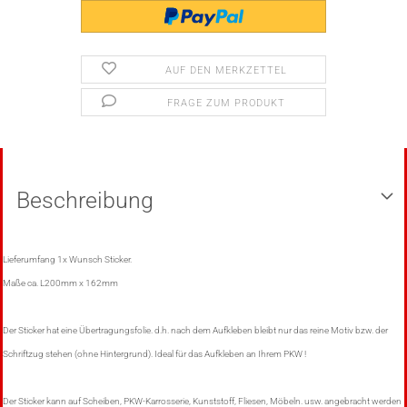
AUF DEN MERKZETTEL
FRAGE ZUM PRODUKT
Beschreibung
Lieferumfang 1x Wunsch Sticker.
Maße ca. L200mm x 162mm
Der Sticker hat eine Übertragungsfolie. d.h. nach dem Aufkleben bleibt nur das reine Motiv bzw. der
Schriftzug stehen (ohne Hintergrund). Ideal für das Aufkleben an Ihrem PKW !
Der Sticker kann auf Scheiben, PKW-Karrosserie, Kunststoff, Fliesen, Möbeln. usw. angebracht werden