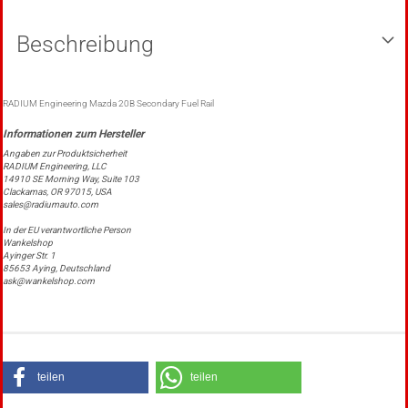
Beschreibung
RADIUM Engineering Mazda 20B Secondary Fuel Rail
Angaben zur Produktsicherheit
RADIUM Engineering, LLC
14910 SE Morning Way, Suite 103
Clackamas, OR 97015, USA
sales@radiumauto.com
In der EU verantwortliche Person
Wankelshop
Ayinger Str. 1
85653 Aying, Deutschland
ask@wankelshop.com
teilen
teilen