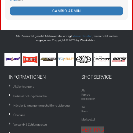
Artikel
882
GAMBIO ADMIN
Alle Preise inkl. gesetzl. Mehrwertsteuer zzgl.
Versandkosten
, wenn nicht anders
angegeben. Copyright © 2026 by Wankelshop.
INFORMATIONEN
SHOPSERVICE
Altölentsorgung
Als
Kunde
Selbstabholung/Besuche
registrieren
Händler & Innergemeinschaftliche Lieferung
Ihr
Konto
Über uns
Merkzettel
Versand- & Zahlungsarten
VERTRAG