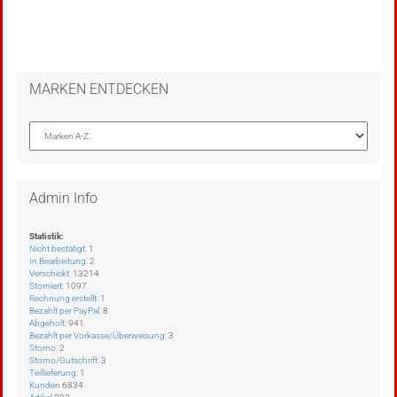
MARKEN ENTDECKEN
Admin Info
Statistik:
Nicht bestätigt
: 1
In Bearbeitung
: 2
Verschickt
: 13214
Storniert
: 1097
Rechnung erstellt
: 1
Bezahlt per PayPal
: 8
Abgeholt
: 941
Bezahlt per Vorkasse/Überweisung
: 3
Storno
: 2
Storno/Gutschrift
: 3
Teillieferung
: 1
Kunden
6834