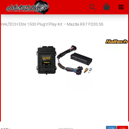
HALTECH Elite 1500 Plug’n’Play Kit – Mazda RX7 FD3S S6
TOP
-10%