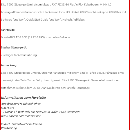
Elite 1500 Steuergerät mit einem Mazda RX7 FD3S-S6 Plug’n’Play Kabelbaum, M14x1,5
Ansauglufttemperatursensor inkl. Stecker und Pins, USB Kabel, USB Verschlusskappe, USB Stick mit
Software (englisch), Quick Start Guide (englisch), Haltech Aufkleber;
Fahrzeuge:
Mazda RX7 FD3S-S6 (1992-1995), manuelles Getriebe
Stecker Steuergerät:
2-reihige Steckerausführung
Anmerkung:
Elite 1500 Steuergeräte unterstützen nur Fahrzeuge mit einem Single Turbo Setup. Fahrzeuge mit
dem originalen Twin Turbo Setup benötigen ein Elite 2500 Steuergerät. Genaue Informationen
entnehmen sie bitte dem Quick Start Guide von der Haltech Homepage.
Angaben zur Produktsicherheit
HALTECH
17 Durian Pl. Wetherill Park, New South Wales 2164, Australien
www.haltech.com/contact-us/
In der EU verantwortliche Person
Wankelshop