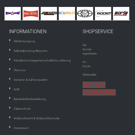
INFORMATIONEN
SHOPSERVICE
Altölentsorgung
Als
Kunde
Selbstabholung/Besuche
registrieren
Händler & Innergemeinschaftliche Lieferung
Ihr
Konto
Über uns
Merkzettel
Versand- & Zahlungsarten
VERTRAG
AGB
WIDERRUFEN
Barrierefreiheitserklärung
Datenschutz
Widerrufsrecht & Widerrufsformular
Impressum