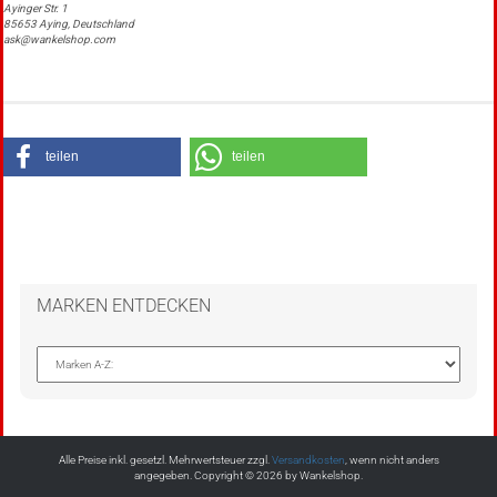
Ayinger Str. 1
85653 Aying, Deutschland
ask@wankelshop.com
teilen
teilen
MARKEN ENTDECKEN
Alle Preise inkl. gesetzl. Mehrwertsteuer zzgl.
Versandkosten
, wenn nicht anders
angegeben. Copyright © 2026 by Wankelshop.