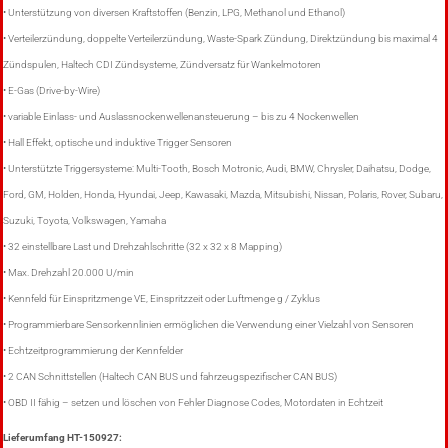
• Unterstützung von diversen Kraftstoffen (Benzin, LPG, Methanol und Ethanol)
• Verteilerzündung, doppelte Verteilerzündung, Waste-Spark Zündung, Direktzündung bis maximal 4
Zündspulen, Haltech CDI Zündsysteme, Zündversatz für Wankelmotoren
• E-Gas (Drive-by-Wire)
• variable Einlass- und Auslassnockenwellenansteuerung – bis zu 4 Nockenwellen
• Hall Effekt, optische und induktive Trigger Sensoren
• Unterstützte Triggersysteme: Multi-Tooth, Bosch Motronic, Audi, BMW, Chrysler, Daihatsu, Dodge,
Ford, GM, Holden, Honda, Hyundai, Jeep, Kawasaki, Mazda, Mitsubishi, Nissan, Polaris, Rover, Subaru,
Suzuki, Toyota, Volkswagen, Yamaha
• 32 einstellbare Last und Drehzahlschritte (32 x 32 x 8 Mapping)
• Max. Drehzahl 20.000 U/min
• Kennfeld für Einspritzmenge VE, Einspritzzeit oder Luftmenge g / Zyklus
• Programmierbare Sensorkennlinien ermöglichen die Verwendung einer Vielzahl von Sensoren
• Echtzeitprogrammierung der Kennfelder
• 2 CAN Schnittstellen (Haltech CAN BUS und fahrzeugspezifischer CAN BUS)
• OBD II fähig – setzen und löschen von Fehler Diagnose Codes, Motordaten in Echtzeit
Lieferumfang HT-150927: