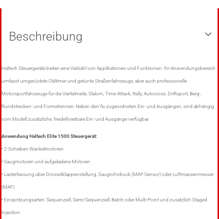
Beschreibung
Haltech Steuergeräte bieten eine Vielzahl von Applikationen und Funktionen. Ihr Anwendungsbereich
umfasst umgerüstete Oldtimer und getunte Straßenfahrzeuge, aber auch professionelle
Motorsportfahrzeuge für die Viertelmeile, Slalom, Time-Attack, Rally, Autocross, Driftsport, Berg-,
Rundstrecken- und Formelrennen. Neben den fix zugeordneten Ein- und Ausgängen, sind abhängig
vom Modell zusätzliche, freidefinierbare Ein- und Ausgänge verfügbar.
Anwendung Haltech Elite 1500 Steuergerät:
• 2-Scheiben Wankelmotoren
• Saugmotoren und aufgeladene Motoren
• Lasterfassung über Drosselklappenstellung, Saugrohrdruck (MAP Sensor) oder Luftmassenmesser
(MAF)
• Einspritzungsarten: Sequenziell, Semi-Sequenziell, Batch oder Multi-Point und zusätzlich Staged
Injection