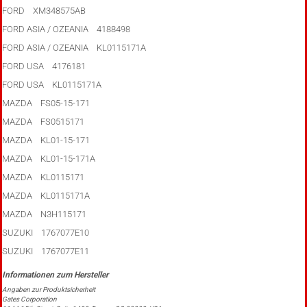
FORD XM348575AB
FORD ASIA / OZEANIA 4188498
FORD ASIA / OZEANIA KL0115171A
FORD USA 4176181
FORD USA KL0115171A
MAZDA FS05-15-171
MAZDA FS0515171
MAZDA KL01-15-171
MAZDA KL01-15-171A
MAZDA KL0115171
MAZDA KL0115171A
MAZDA N3H115171
SUZUKI 1767077E10
SUZUKI 1767077E11
Angaben zur Produktsicherheit
Gates Corporation