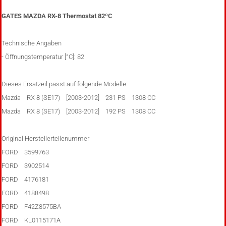
GATES MAZDA RX-8 Thermostat 82ºC
Technische Angaben
- Öffnungstemperatur [°C]: 82
Dieses Ersatzeil passt auf folgende Modelle:
Mazda RX 8 (SE17) [2003-2012] 231 PS 1308 CC
Mazda RX 8 (SE17) [2003-2012] 192 PS 1308 CC
Original Herstellerteilenummer
FORD 3599763
FORD 3902514
FORD 4176181
FORD 4188498
FORD F42Z8575BA
FORD KL0115171A