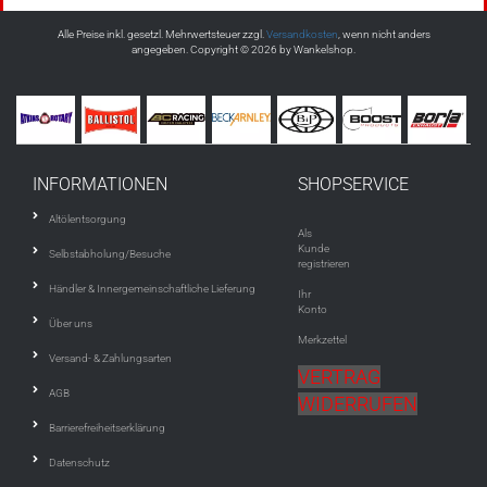
Alle Preise inkl. gesetzl. Mehrwertsteuer zzgl.
Versandkosten
, wenn nicht anders
angegeben. Copyright © 2026 by Wankelshop.
INFORMATIONEN
SHOPSERVICE
Altölentsorgung
Als
Kunde
Selbstabholung/Besuche
registrieren
Händler & Innergemeinschaftliche Lieferung
Ihr
Konto
Über uns
Merkzettel
Versand- & Zahlungsarten
VERTRAG
AGB
WIDERRUFEN
Barrierefreiheitserklärung
Datenschutz