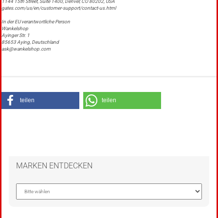
1144 15th Street, Suite 1400, Denver, CO 80202, USA
gates.com/us/en/customer-support/contact-us.html
In der EU verantwortliche Person
Wankelshop
Ayinger Str. 1
85653 Aying, Deutschland
ask@wankelshop.com
teilen
teilen
MARKEN ENTDECKEN