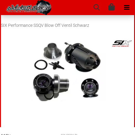
SIX Performance SSQV Blow Off Ventil Schwarz