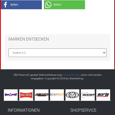
teilen
teilen
MARKEN ENTDECKEN
Alle Preise inkl. gesetzl. Mehrwertsteuer zzgl.
Versandkosten
, wenn nicht anders
angegeben. Copyright © 2026 by Wankelshop.
INFORMATIONEN
SHOPSERVICE