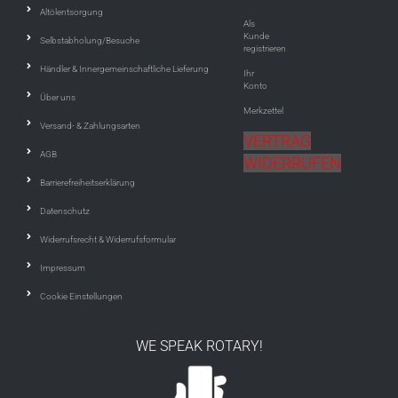
Altölentsorgung
Als
Kunde
Selbstabholung/Besuche
registrieren
Händler & Innergemeinschaftliche Lieferung
Ihr
Konto
Über uns
Merkzettel
Versand- & Zahlungsarten
VERTRAG
AGB
WIDERRUFEN
Barrierefreiheitserklärung
Datenschutz
Widerrufsrecht & Widerrufsformular
Impressum
Cookie Einstellungen
WE SPEAK ROTARY!