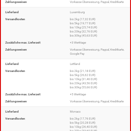
Zahlungsweisen
Vorkasse Überweisung, Paypal, Kreditkarte
Lieferland
Luxemburg
Versandkosten
bis 2kg (17,32 EUR)
bis 5kg (19,77 EUR)
bis 10kg (25,74 EUR)
bis 20kg (32,76 EUR)
bis 30kg (45,63 EUR)
Zusätzliche max. Lieferzeit
+3 Werktage
Zahlungsweisen
Vorkasse Überweisung, Paypal, Kreditkarte,
Google Pay
Lieferland
Lettland
Versandkosten
bis 2kg (21,18 EUR)
bis 5kg (26,62 EUR)
bis 10kg (31,46 EUR)
bis 20kg (43,56 EUR)
bis 30kg (55,66 EUR)
Zusätzliche max. Lieferzeit
+5 Werktage
Zahlungsweisen
Vorkasse Überweisung, Paypal, Kreditkarte
Lieferland
Monaco
Versandkosten
bis 2kg (17,76 EUR)
bis 5kg (20,28 EUR)
bis 10kg (26,40 EUR)
bis 20kg (33,60 EUR)