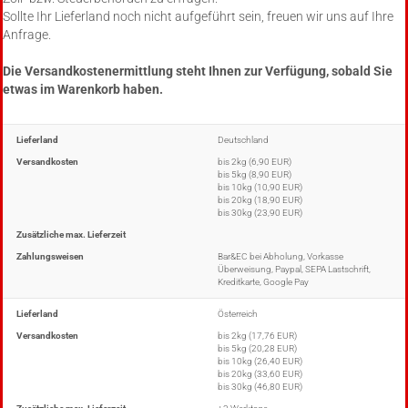
Sollte Ihr Lieferland noch nicht aufgeführt sein, freuen wir uns auf Ihre
Anfrage.
Die Versandkostenermittlung steht Ihnen zur Verfügung, sobald Sie
etwas im Warenkorb haben.
Lieferland
Deutschland
Versandkosten
bis 2kg (6,90 EUR)
bis 5kg (8,90 EUR)
bis 10kg (10,90 EUR)
bis 20kg (18,90 EUR)
bis 30kg (23,90 EUR)
Zusätzliche max. Lieferzeit
Zahlungsweisen
Bar&EC bei Abholung, Vorkasse
Überweisung, Paypal, SEPA Lastschrift,
Kreditkarte, Google Pay
Lieferland
Österreich
Versandkosten
bis 2kg (17,76 EUR)
bis 5kg (20,28 EUR)
bis 10kg (26,40 EUR)
bis 20kg (33,60 EUR)
bis 30kg (46,80 EUR)