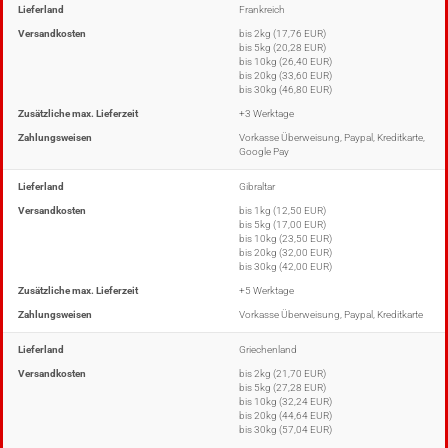
Lieferland
Frankreich
Versandkosten
bis 2kg (17,76 EUR)
bis 5kg (20,28 EUR)
bis 10kg (26,40 EUR)
bis 20kg (33,60 EUR)
bis 30kg (46,80 EUR)
Zusätzliche max. Lieferzeit
+3 Werktage
Zahlungsweisen
Vorkasse Überweisung, Paypal, Kreditkarte,
Google Pay
Lieferland
Gibraltar
Versandkosten
bis 1kg (12,50 EUR)
bis 5kg (17,00 EUR)
bis 10kg (23,50 EUR)
bis 20kg (32,00 EUR)
bis 30kg (42,00 EUR)
Zusätzliche max. Lieferzeit
+5 Werktage
Zahlungsweisen
Vorkasse Überweisung, Paypal, Kreditkarte
Lieferland
Griechenland
Versandkosten
bis 2kg (21,70 EUR)
bis 5kg (27,28 EUR)
bis 10kg (32,24 EUR)
bis 20kg (44,64 EUR)
bis 30kg (57,04 EUR)