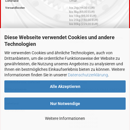
Lieferland
Oman
Versandkosten
bis 2kg (44,00 EUR)
bis 5kg (65,00 EUR)
bis 10kg (95,00 EUR)
bis 20kg (150,00 EUR)
bis 30kg (229,00 EUR)
Zusätzliche max. Lieferzeit
+12 Werktage
Diese Webseite verwendet Cookies und andere
Zahlungsweisen
Vorkasse Überweisung, Paypal, Kreditkarte,
Google Pay
Technologien
Wir verwenden Cookies und ähnliche Technologien, auch von
Lieferland
Panama
Drittanbietern, um die ordentliche Funktionsweise der Website zu
Versandkosten
bis 2kg (54,00 EUR)
gewährleisten, die Nutzung unseres Angebotes zu analysieren und
bis 5kg (90,00 EUR)
bis 10kg (130,00 EUR)
Ihnen ein bestmögliches Einkaufserlebnis bieten zu können. Weitere
bis 20kg (200,00 EUR)
Informationen finden Sie in unserer
Datenschutzerklärung
.
bis 30kg (280,00 EUR)
Zusätzliche max. Lieferzeit
+12 Werktage
Alle Akzeptieren
Zahlungsweisen
Vorkasse Überweisung, Paypal, Kreditkarte,
Google Pay
Nur Notwendige
Lieferland
Peru
Versandkosten
bis 2kg (54,00 EUR)
bis 5kg (90,00 EUR)
Weitere Informationen
bis 10kg (130,00 EUR)
bis 20kg (200,00 EUR)
bis 30kg (280,00 EUR)