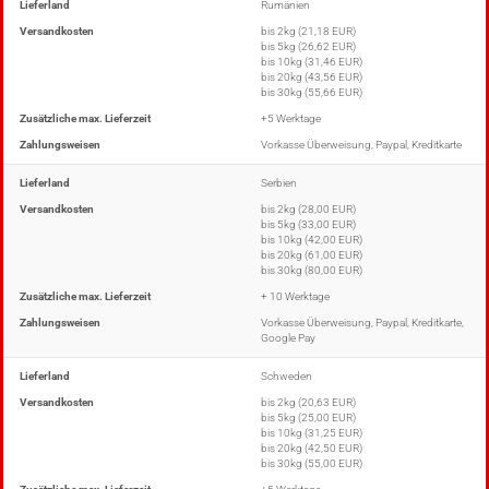
Lieferland
Rumänien
Versandkosten
bis 2kg (21,18 EUR)
bis 5kg (26,62 EUR)
bis 10kg (31,46 EUR)
bis 20kg (43,56 EUR)
bis 30kg (55,66 EUR)
Zusätzliche max. Lieferzeit
+5 Werktage
Zahlungsweisen
Vorkasse Überweisung, Paypal, Kreditkarte
Lieferland
Serbien
Versandkosten
bis 2kg (28,00 EUR)
bis 5kg (33,00 EUR)
bis 10kg (42,00 EUR)
bis 20kg (61,00 EUR)
bis 30kg (80,00 EUR)
Zusätzliche max. Lieferzeit
+ 10 Werktage
Zahlungsweisen
Vorkasse Überweisung, Paypal, Kreditkarte,
Google Pay
Lieferland
Schweden
Versandkosten
bis 2kg (20,63 EUR)
bis 5kg (25,00 EUR)
bis 10kg (31,25 EUR)
bis 20kg (42,50 EUR)
bis 30kg (55,00 EUR)