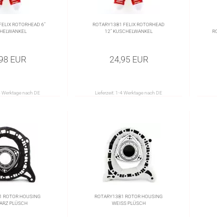
ELIX ROTORHEAD 6"
ROTARY13B1 FELIX ROTORHEAD
HELWANKEL
12" KUSCHELWANKEL
R
,98 EUR
24,95 EUR
4 Werktage nach DE
Lieferzeit:
1-4 Werktage nach DE
1 ROTOR HOUSING
ROTARY13B1 ROTOR HOUSING
ARZ PLÜSCH
WEISS PLÜSCH