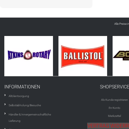
Alle Preise 
INFORMATIONEN
SHOPSERVIC
Altölentsorgung
Als Kunde registrieren
Selbstabholung/Besuche
Ihr Konto
Händler & Innergemeinschaftliche
Merkzettel
Lieferung
VERTRAG WIDER