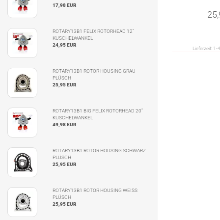
17,98 EUR
25
ROTARY13B1 FELIX ROTORHEAD 12"
KUSCHELWANKEL
24,95 EUR
Lieferzeit:
1-
ROTARY13B1 ROTOR HOUSING GRAU
PLÜSCH
25,95 EUR
ROTARY13B1 BIG FELIX ROTORHEAD 20"
KUSCHELWANKEL
49,98 EUR
ROTARY13B1 ROTOR HOUSING SCHWARZ
PLÜSCH
25,95 EUR
ROTARY13B1 ROTOR HOUSING WEISS
PLÜSCH
25,95 EUR