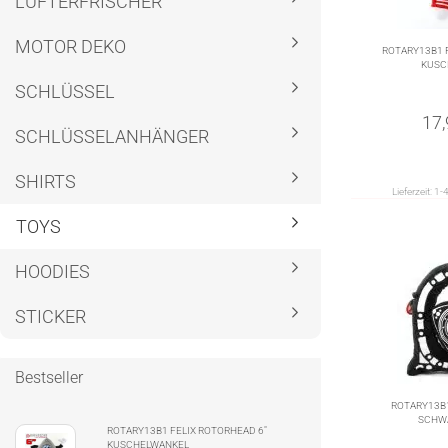
LUFTERFRISCHER
MOTOR DEKO
ROTARY13B1 F
KUSC
SCHLÜSSEL
17
SCHLÜSSELANHÄNGER
SHIRTS
Lieferzeit:
1-
TOYS
HOODIES
STICKER
Bestseller
ROTARY13B
SCHW
ROTARY13B1 FELIX ROTORHEAD 6"
KUSCHELWANKEL