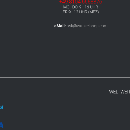
+49 8104 6658876
MO - DO 9 - 16 UHR
FR 9 - 12 UHR (MEZ)
eMail:
ask@wankelshop.com
WELTWEIT