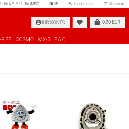
 Uhr & Fr 9-12 Uhr (MEZ)
DE
Kundenlogin
Merkzettel
swählen
0,00 EUR
IHR KONTO
-8 FE
COSMO
MX-5
F.A.Q.
Konto erstellen
Passwort vergessen?