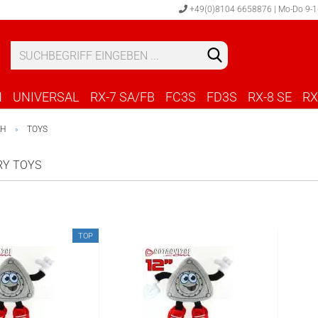
+49(0)8104 6658876 | Mo-Do 9-16
Sprache au
Lieferland
N
UNIVERSAL
RX-7 SA/FB
FC3S
FD3S
RX-8 SE
RX
CH
TOYS
»
RY TOYS
TOP