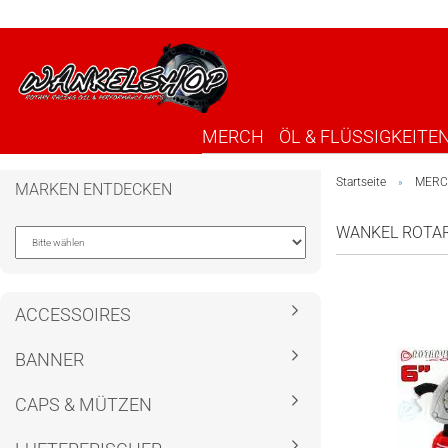
MERCH
ÖL & FLÜSSIGKEITE
Startseite
MER
»
MARKEN ENTDECKEN
WANKEL ROTA
ACCESSOIRES
BANNER
CAPS & MÜTZEN